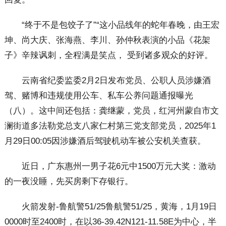
“终于不是包饺子了”“这小品线年的蛇年春晚，由王宏
坤、尚大庆、张海燕、李川、孙仲秋表演的小品《花架
子》辛辣讽刺，全程满是笑点， 受到诸多观众的好评。
云南省纪委监委2月2日发布党员、公职人员涉嫌酒
驾、赌博和违规使用公车、私车公养问题通报曝光
（八）。这中间还包括：龚继蒙，党员，红河州蒙自市文
澜街道多法勒党总支八家仁村第三党支部党员，2025年1
月29日00:05因涉嫌酒后驾驶机动车被公安机关查获。
近日，广东惠州一男子花6元中1500万元大奖：激动
的一夜没睡，先买房剩下存银行。
火箭发射-鲁航警51/25鲁航警51/25，黄海，1月19日
0000时至2400时，在以36-39.42N121-11.58E为中心，半