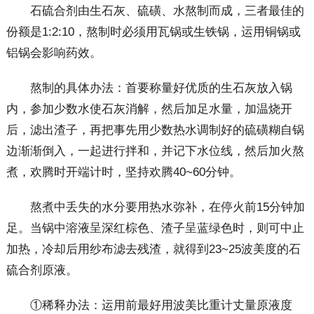
石硫合剂由生石灰、硫磺、水熬制而成，三者最佳的
份额是1:2:10，熬制时必须用瓦锅或生铁锅，运用铜锅或
铝锅会影响药效。
熬制的具体办法：首要称量好优质的生石灰放入锅
内，参加少数水使石灰消解，然后加足水量，加温烧开
后，滤出渣子，再把事先用少数热水调制好的硫磺糊自锅
边渐渐倒入，一起进行拌和，并记下水位线，然后加火熬
煮，欢腾时开端计时，坚持欢腾40~60分钟。
熬煮中丢失的水分要用热水弥补，在停火前15分钟加
足。当锅中溶液呈深红棕色、渣子呈蓝绿色时，则可中止
加热，冷却后用纱布滤去残渣，就得到23~25波美度的石
硫合剂原液。
①稀释办法：运用前最好用波美比重计丈量原液度