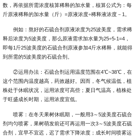
数，再依据所需浓度核算稀释的加水量，核算公式为：每
斤原液稀释的加水量（斤）=原液浓度÷稀释液浓度－1。
例如：熬好的石硫合剂原液浓度为25波美度，需求稀
释后浓度为5波美度，那么原液需求加水量为25÷5-1=4，
即每1斤25波美度的石硫合剂原液参加4斤水稀释，就能得
到所需的5波美度的石硫合剂。
②运用办法：石硫合剂运用温度范围在4℃~38℃，在
这个范围内温度越高，药效越好。因而，冬气候温低，植
株处于休眠状况，运用浓度可高些；夏日气温高，植株处
于旺盛成长时期，运用浓度宜低。
喷雾：在冬天果树休眠期，一般用3～5波美度石硫合
剂均匀喷雾，果树萌发前还可再运用一次3～5波美度石硫
合剂，宜早不宜迟，迟了需求下降浓度；成长时间喷雾运