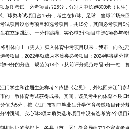
项意图考试。必考项目占25分，分别为中长跑800米（女生）/
试。球类考试项目占15分，考生在排球、足球、篮球半场来
考试项目设必考项目和选考项目，共15分，其间必考项目5
考生在立定跳远、一分钟跳绳、实心球3个项目中选1项参与考
将引体向上（男人）归入体育中考项目以来，我市一向依据实
选考项目，2022年就成为本质类必考项目；2024年将满分规范
增98分的分值，规范为14个（从前评分规范每隔5分一档，如
门学生和往届生怎样考？依据《定见》，外地回来江门参与
市的一致体育考试获得成果。其间，该类考生的体育本质归
项分值为5分，按《江门市初中毕业生升学体育考试项目评分
分钟跳绳、实心球3项本质类选考项目中没有选考的2个项目
和地址的安排上，各县（市、区）教育局建立1个定点考点