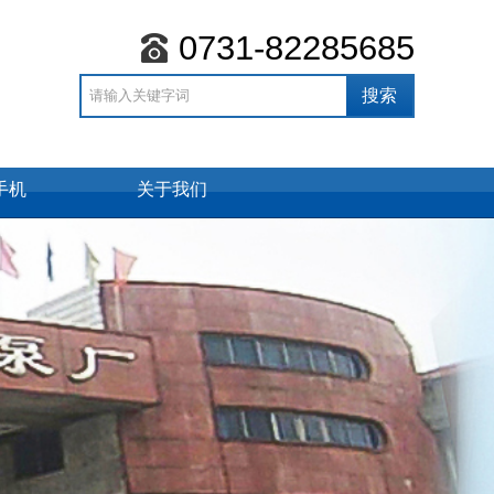
0731-82285685
手机
关于我们