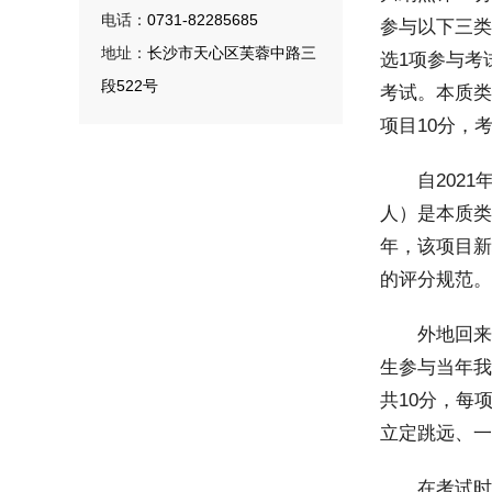
电话：
0731-82285685
参与以下三类
地址：
长沙市天心区芙蓉中路三
选1项参与考
段522号
考试。本质类
项目10分，
自2021年
人）是本质类
年，该项目新
的评分规范。
外地回来江
生参与当年我
共10分，每
立定跳远、一
在考试时刻