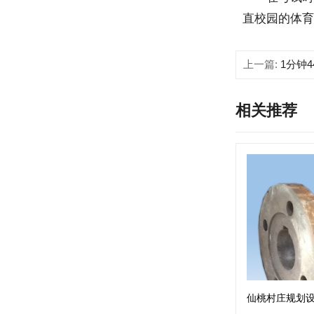
直校园的体育
上一篇:
1分钟
相关推荐
仙桃村庄规划