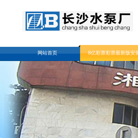
网站首页
8亿彩票彩票最新版安
联系我们
网站地图