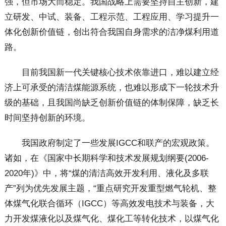
强，但市场大而稳定。我国战略上需要坚持自主创新，建
立研发、中试、装备、工程示范、工程应用、学习提升一
体化创新价值链，创出符合我国自身需求的洁净煤利用道
路。
目前我国新一代关键核心技术依靠进口，难以建立经
济上可承受的清洁煤能源系统，也难以形成下一轮技术升
级的基础，且我国尚缺乏创新价值链的体制保障，缺乏长
时间坚持创新的环境。
我国政府制定了一些发展IGCC和联产的宏观政策。
诸如，在《国家中长期科学和技术发展规划纲要(2006-
2020年)》中，将“煤的清洁高效开发利用、液化及多联
产”列为优先发展主题，“重点研究开发重型燃气轮机、整
体煤气化联合循环（IGCC）等高效发电技术与装备，大
力开发煤液化以及煤气化、煤化工等转化技术，以煤气化