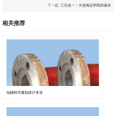
下一篇:
三元合一：大连海运学院的诞生
相关推荐
仙桃村庄规划设计专业