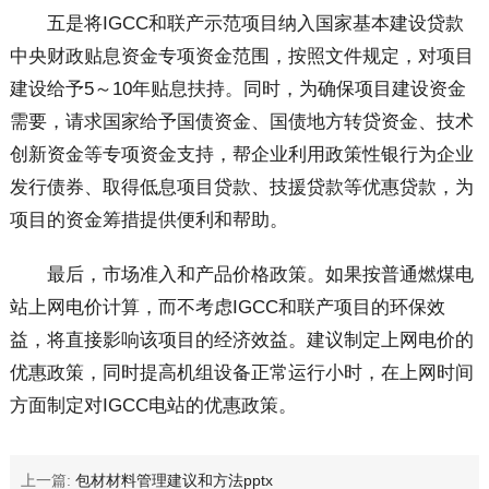
五是将IGCC和联产示范项目纳入国家基本建设贷款
中央财政贴息资金专项资金范围，按照文件规定，对项目
建设给予5～10年贴息扶持。同时，为确保项目建设资金
需要，请求国家给予国债资金、国债地方转贷资金、技术
创新资金等专项资金支持，帮企业利用政策性银行为企业
发行债券、取得低息项目贷款、技援贷款等优惠贷款，为
项目的资金筹措提供便利和帮助。
最后，市场准入和产品价格政策。如果按普通燃煤电
站上网电价计算，而不考虑IGCC和联产项目的环保效
益，将直接影响该项目的经济效益。建议制定上网电价的
优惠政策，同时提高机组设备正常运行小时，在上网时间
方面制定对IGCC电站的优惠政策。
上一篇:
包材材料管理建议和方法pptx