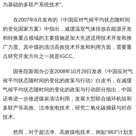
为基础的多联产系统技术”。
在2007年6月发布的《中国应对气候平均状态随时间
的变化国家方案》中指出，减缓温室气体排放在能源开发
和转换重点领域的主要措施是加大先进适用技术开发和推
广力度。其中煤的清洁高效技术开发和利用方面，需要重
点研究开发方向之一就是IGCC。
国务院新闻办公室2008年10月29日发表《中国应对气
候平均状态随时间的变化的政策与行动》白皮书，在减缓
气候平均状态随时间的变化的政策与行动部分指出，中国
还将进一步推进煤炭清洁利用，发展大型联合循环机组和
多联产等高效、洁净发电技术，研究二氧化碳捕获与封存
技术。
然而，对于超洁净、高效煤电技术，例如“863”计划支