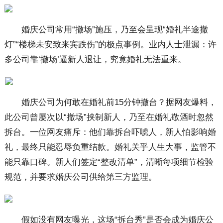
婚庆公司常用“撤场”施压，乃至会呈现“婚礼半途撤
灯”“楼梯未安致来宾跌伤”的极点事例。业内人士泄漏：许
多公司靠‘撤场’逼新人退让，究竟婚礼无法重来。
婚庆公司为何敢在婚礼前15分钟撤台？据网友爆料，
此公司曾屡次以“撤场”挟制新人，乃至在婚礼敬酒时忽然
拆台。一位网友痛斥：他们靠拆台吓唬人，新人怕影响婚
礼，最终只能忍辱负重结款。婚礼关乎人生大事，监管不
能只靠口碑。新人们签定“整改清单”，清晰每项细节检验
规范，并要求婚庆公司供给第三方监理。
假如没有网友曝光，这场“拆台秀”是否会成为婚庆公