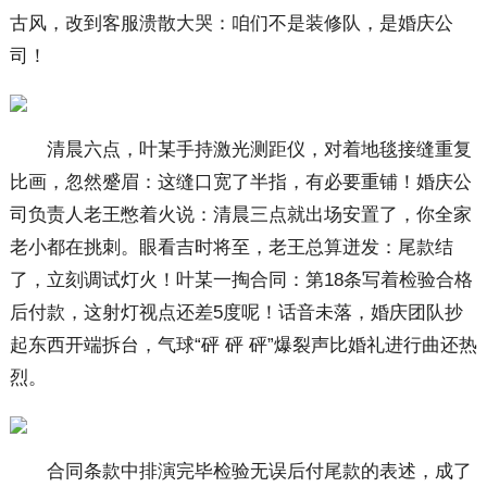
古风，改到客服溃散大哭：咱们不是装修队，是婚庆公
司！
清晨六点，叶某手持激光测距仪，对着地毯接缝重复
比画，忽然蹙眉：这缝口宽了半指，有必要重铺！婚庆公
司负责人老王憋着火说：清晨三点就出场安置了，你全家
老小都在挑刺。眼看吉时将至，老王总算迸发：尾款结
了，立刻调试灯火！叶某一掏合同：第18条写着检验合格
后付款，这射灯视点还差5度呢！话音未落，婚庆团队抄
起东西开端拆台，气球“砰 砰 砰”爆裂声比婚礼进行曲还热
烈。
合同条款中排演完毕检验无误后付尾款的表述，成了