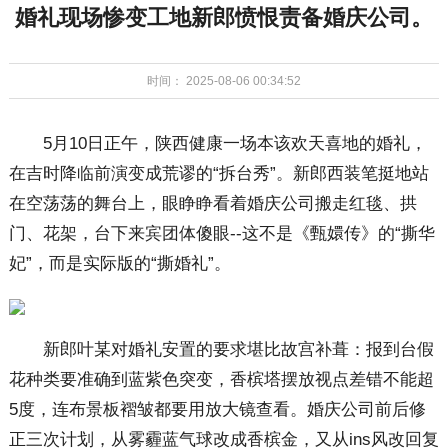
婚礼现场惨变工地新郎愤恨责备婚庆公司。
时间： 2025-08-06 00:34:52
5月10日正午，陕西健康一场本该欢天喜地的婚礼，
在吉时降临前演变成荒谬的“拆台秀”。新郎西装笔挺地站
在空荡荡的舞台上，眼睁睁看着婚庆公司搬走红毯、拱
门、花架，台下来宾团体傻眼--这不是《甄嬛传》的“撕华
妃”，而是实际版的“撕婚礼”。
新郎叶某对婚礼安置的要求堪比故宫补葺：报到台假
花种类要准确到蓝紫色突变，香槟塔摆放视点差错不能超
5度，连布景板褶皱都要用放大镜查看。婚庆公司前后修
正三次计划，从雾霾蓝气球改成香槟金，又从ins风改回复