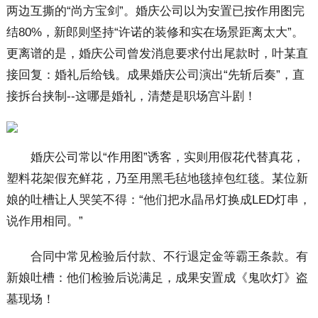
两边互撕的“尚方宝剑”。婚庆公司以为安置已按作用图完
结80%，新郎则坚持“许诺的装修和实在场景距离太大”。
更离谱的是，婚庆公司曾发消息要求付出尾款时，叶某直
接回复：婚礼后给钱。成果婚庆公司演出“先斩后奏”，直
接拆台挟制--这哪是婚礼，清楚是职场宫斗剧！
婚庆公司常以“作用图”诱客，实则用假花代替真花，
塑料花架假充鲜花，乃至用黑毛毡地毯掉包红毯。某位新
娘的吐槽让人哭笑不得：“他们把水晶吊灯换成LED灯串，
说作用相同。”
合同中常见检验后付款、不行退定金等霸王条款。有
新娘吐槽：他们检验后说满足，成果安置成《鬼吹灯》盗
墓现场！