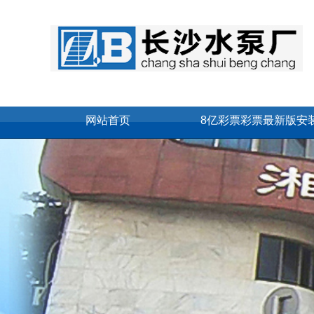
网站首页
8亿彩票彩票最新版安
联系我们
网站地图