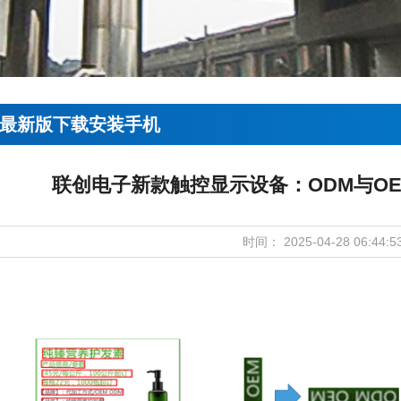
票最新版下载安装手机
联创电子新款触控显示设备：ODM与O
时间： 2025-04-28 06:44:5