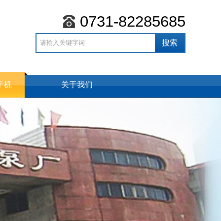
0731-82285685
手机
关于我们