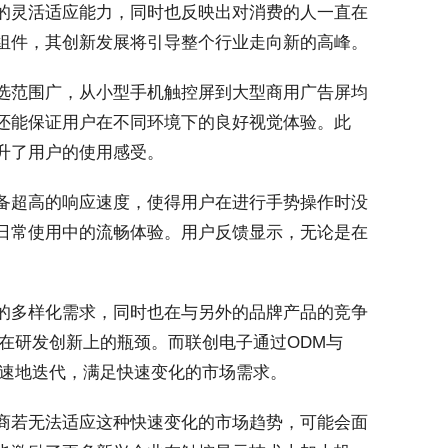
的灵活适应能力，同时也反映出对消费的人一直在
组件，其创新发展将引导整个行业走向新的高峰。
范围广，从小型手机触控屏到大型商用广告屏均
还能保证用户在不同环境下的良好视觉体验。此
升了用户的使用感受。
超高的响应速度，使得用户在进行手势操作时没
日常使用中的流畅体验。用户反馈显示，无论是在
多样化需求，同时也在与另外的品牌产品的竞争
在研发创新上的瓶颈。而联创电子通过ODM与
快速地迭代，满足快速变化的市场需求。
若无法适应这种快速变化的市场趋势，可能会面