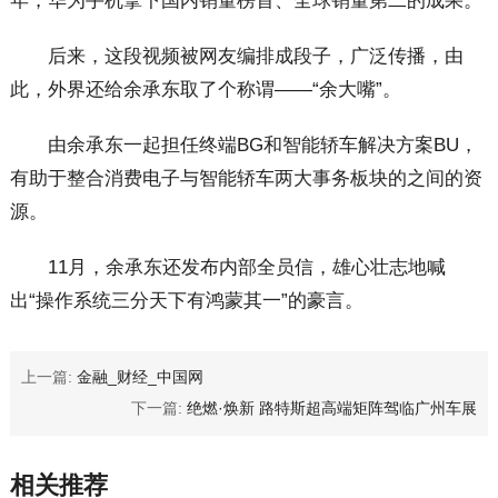
年，华为手机拿下国内销量榜首、全球销量第二的成果。
后来，这段视频被网友编排成段子，广泛传播，由
此，外界还给余承东取了个称谓——“余大嘴”。
由余承东一起担任终端BG和智能轿车解决方案BU，
有助于整合消费电子与智能轿车两大事务板块的之间的资
源。
11月，余承东还发布内部全员信，雄心壮志地喊
出“操作系统三分天下有鸿蒙其一”的豪言。
上一篇:
金融_财经_中国网
下一篇:
绝燃·焕新 路特斯超高端矩阵驾临广州车展
相关推荐