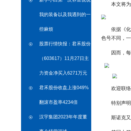
本文将为您
我的装备以及我遇到的一
些麻烦
依据《化妆
色号不同，一
股票行情快报：君禾股份
因而，每一个
（603617）11月27日主
力资金净买入6271万元
君禾股份收盘上涨049%
欢迎联络 L
翻滚市盈率4234倍
特别声明：以
汉宇集团2023年年度董
斯诺克又见1