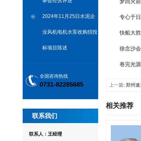
事会经营评述
梦回火箭！哈
2024年11月25日水泥企
专心于日本
业风机电机水泵收购招投
快船大胜黄蜂
标项目陈述
徐念沙会长在
卷完光源卷镜
全国咨询热线
0731-82285685
上一篇:
郑州速达
相关推荐
联系我们
联系人：
王经理