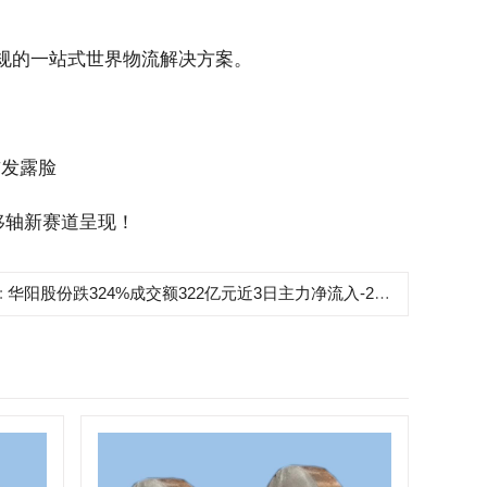
规的一站式世界物流解决方案。
首发露脸
移轴新赛道呈现！
:
华阳股份跌324%成交额322亿元近3日主力净流入-22万