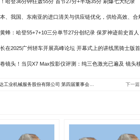
登36分钟狂轰55分 首节27分+半场35分 刷爆七大纪录
、我国、东南亚的进口清关与供应链优化，供给高效、合
：哈登55+7+10三分单节27分创纪录 保罗神迹前史首人
2025广州轿车开展高峰论坛 开幕式上的讲线黑骑士版
头！当贝X7 Max投影仪评测：纯三色激光已遍及 镜头
工业机械服务股份有限公司 第四届董事会第十三次会议决议公告
下一篇