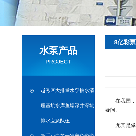
8亿彩
水泵产品
PROJECT
越秀区大排量水泵抽水清
在我国，彩
理基坑水库鱼塘深井深坑
疑问。
排水应急队伍
尤其是像口
新手小白第一次养鱼说说