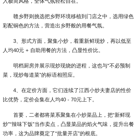
入极简风格，全体气氛轻松自在。
赣乡野则挑选把乡野环境移植到门店之中，选用绿色
彩配铜色的方法，营造出乡野般的用餐气氛。
3、形式方面，聚集小炒，着重新鲜现炒，再以低至
人均40元 + 自助用餐的方法，凸显性价比。
明档厨房并展示现炒现烧的进程，这也与“不必预制
菜，现炒每道菜”的标语相照应。
4、在定价方面，它们连续了江西小炒夫妻店的性价
比优势，定价会集在人均40 - 70元上下。
首要，二者都将菜系聚集在小炒菜品上，把“新鲜现
炒”“辣味下饭”当作卖点，凸显菜品的焰火气味，提升出餐
功率，这为品牌奠定了“批量开店”的根底。