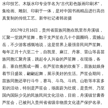
水印技艺。木版水印专业学名为“古代彩色版画印刷术”，
集绘画、雕刻、印刷于一体，是对中国书画精品进行高仿
真复制的传统工艺。新华社记者韩岩摄
2017年2月16日，贵州省苗族同胞在凯里市舟溪镇，
汇聚一堂跳芦笙舞，数干支芦笙在几十个圆圈呜，震撼山
岳，不少游客感慨地说，这是世界上最强音民间芦笙舞。
每年正月十六至二十，自凯里、麻江、丹寨、雷山等县苗
族同胞汇聚舟溪，跳起令人兴奋的芦笙舞，在现场，各
县、寨自然围成一圈，在芦笙吹奏的吹奏下，苗族姑娘身
着节日盛装，翩翩起舞，展示美好的生活。芦笙会期间，
苗族同胞还举行斗牛，赛马、斗鸟、斗鸡、山歌等丰富多
彩的活动，特别是芦笙会，场面蔚为壮观，是贵州、乃至
国内国际少见的民族民间文化活动，目前，舟溪镇甘囊香
芦笙会，已被列入贵州省省级非物质文化遗产保护名录。