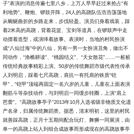
子”表演的消息传遍七里八乡，上万人早早赶过来抢占“有
利地势”。鞭炮、锣鼓开阵，24人的高跷队伍浩浩荡荡地
从蜿蜒曲折的乡路走来，步伐轻盈。演员们身着戏装，踩
着2米高的高跷，背着花篮、宝剑等道具，在锣鼓声中走
动摆着造型，或演绎着故事。表演时，当地的村民扮演
成“八仙过海”中的八仙，另有一男一女扮演丑角，做出不
同动作，“渔樵耕读”、“桃园结义”、“天女散花”……一桩桩
传统经典故事精彩上演。50岁的传统舞蹈市级代表性传承
人刘明启，踩着七尺高跷，肩抗一有托肩的铁质“铠
甲”，“铠甲”顶端再固定一名六岁的儿童，儿童在上面表演
翻筋斗等杂技动作，与刘明启一同缓步转圈，上演“肩上
芭蕾”。“高跷故事亭子”2013年10月入选省级非物质文化遗
产名录，归属传统舞蹈类。据悉，清末明初，这里的村民
就善踩高跷，正月十五期间配合玩灯、舞狮一同展演，由
单一的高跷上站人到组合成故事而形成现在的高跷故事亭