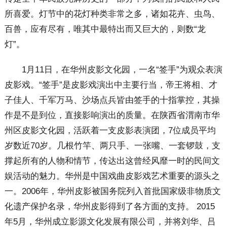
所喜爱。灯节中的花灯种类非常之多，诸如花卉、虫鸟、
百兽，应有尽有，唯其中最特出而又巨大的，则数“龙
灯”。
1月11日，在华州皮影文化园，一名“签手”为观众表演
皮影戏。“签手”是皮影戏演出中主要行当，帝王将相、才
子佳人、千军万马、沙场点兵皆由签手的十指掌控，其操
作是不是到位，直接影响演出的质量。在陕西省渭南市华
州区皮影文化园，活跃着一支皮影表演团，7位成员平均
岁数近70岁。几根竹竿、两只手、一张嘴、一套锣鼓，支
撑起所有的人物和情节，传达出这曾经风靡一时的民间文
娱活动的魅力。华州是中国戏曲皮影戏艺术重要的源头之
一。2006年，华州皮影被国务院列入首批国家级非物质文
化遗产保护名录，华州皮影得到了各方面的支持。 2015
年5月，华州成立影源文化发展有限公司，并将刘华、吕