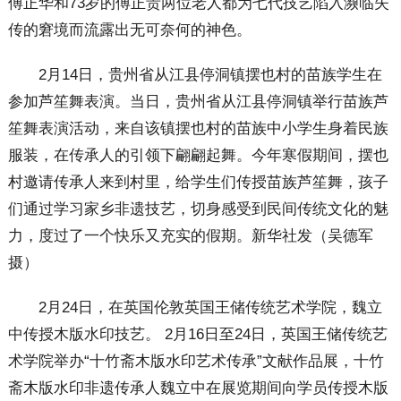
傅正华和73岁的傅正贵两位老人都为七代技艺陷入濒临失
传的窘境而流露出无可奈何的神色。
2月14日，贵州省从江县停洞镇摆也村的苗族学生在
参加芦笙舞表演。当日，贵州省从江县停洞镇举行苗族芦
笙舞表演活动，来自该镇摆也村的苗族中小学生身着民族
服装，在传承人的引领下翩翩起舞。今年寒假期间，摆也
村邀请传承人来到村里，给学生们传授苗族芦笙舞，孩子
们通过学习家乡非遗技艺，切身感受到民间传统文化的魅
力，度过了一个快乐又充实的假期。新华社发（吴德军
摄）
2月24日，在英国伦敦英国王储传统艺术学院，魏立
中传授木版水印技艺。 2月16日至24日，英国王储传统艺
术学院举办“十竹斋木版水印艺术传承”文献作品展，十竹
斋木版水印非遗传承人魏立中在展览期间向学员传授木版