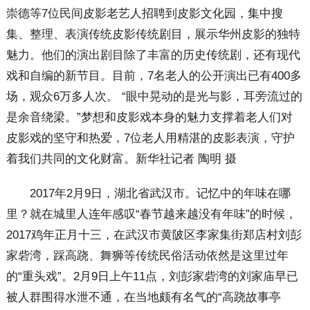
崇德等7位民间皮影老艺人招聘到皮影文化园，集中搜
集、整理、表演传统皮影传统剧目，展示华州皮影的独特
魅力。他们的演出剧目除了丰富的历史传统剧，还有现代
戏和自编的新节目。目前，7名老人的公开演出已有400多
场，观众6万多人次。 “眼中晃动的是光与影，耳旁流过的
是余音绕梁。”梦想和皮影戏本身的魅力支撑着老人们对
皮影戏的坚守和热爱，7位老人用精湛的皮影表演，守护
着我们共同的文化财富。新华社记者 陶明 摄
2017年2月9日，湖北省武汉市。记忆中的年味在哪
里？就在城里人连年感叹“春节越来越没有年味”的时候，
2017鸡年正月十三，在武汉市黄陂区李家集街郑店村刘彭
家砦湾，踩高跷、舞狮等传统民俗活动依然是这里过年
的“重头戏”。2月9日上午11点，刘彭家砦湾的刘家庙早已
被人群围得水泄不通，在当地颇有名气的“高跷故事亭