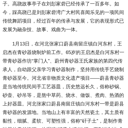
子。高跷故事亭子在刘彭家砦已经传承了一百多年。如
今，踩高跷已是刘彭家砦湾广大村民喜闻乐见的一项民间
传统舞蹈项目，经过百年的传承与发展，它的表现形式已
发展为融杂技、故事、戏曲为一体。
1月13日，在河北张家口蔚县南留庄镇白河东村，王
启杰在青砂器烧制炉前工作。65岁的王启杰是白河东村一
带青砂器作坊“掌门人”、蔚州青砂器王氏家族的第四代传
承人，自幼跟父亲学习青砂器制作，坚持用传统手艺烧制
青砂器至今。河北省非物质文化遗产项目——蔚县青砂器
是当地传统民间手工艺器皿，历史悠远长久，俗称砂锅、
砂壶、砂吊等，是熬中草药、烧水、做饭、煮肉、热酒的
上好器皿。河北张家口蔚县南留庄镇白河东村一带是蔚县
青砂器的发源地。当地山上有丰富的天然瓷土，其土质有
黏性，细腻、柔软、可塑性强，俗称“矸子土”，是制作青