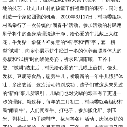
地的技艺，让走出山村的孩童了解祖辈们的艰辛，同时也
创造一个家庭团聚的机会。2010年3月17日，村两委组织
村民举行了一次传统的“闹春牛”活动。参加活动的村民用
刷子将牛的全身清理洗涤干净，给心爱的牛儿戴上大红
花，牛角贴上象征吉祥如意的“福”字和“酉”字，套上耕
犁“试耕”，向乡邻展示耕牛经过一冬的休养而膘厚体大的
身板和“试耕”时的矫健身姿，祈求风调雨顺、五谷丰
登。“试耕”结束后，村民给心爱的牛儿喂上煎饼、馒头、
发糕、豆腐等食品，慰劳牛儿，祈盼新的一年牛儿膘肥体
壮，多出农活。这次活动特别成功，孩子们被这从未见过
的“新鲜”事儿所吸引，儿辈们也对父辈的艰辛有了更进一
步的理解。就这样，每年的二月初二，村两委就会组织村
民“闹春牛”。人们闹春牛、打屯子，参加搬化肥、剥玉
米、剥花生、巧手绣鞋垫、拔河等各种活动，庆祝春耕的