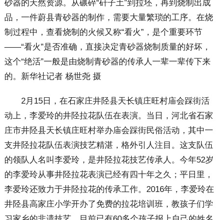
砂器的天然资源。从碾碎“矸子土”到拉坯，再到烧制出成
品，一件蔚县青砂器的制作，需要大量繁琐的工序。在烧
制过程中，查看烧制的火候又称“看火”，是个重要环节
——“看火”是否准确，直接决定青砂器烧制质量的好坏，
这个“绝活”一般是由烧制青砂器的传承人一辈一辈传下来
的。新华社记者 杨世尧 摄
2月15日，在石家庄井陉县天长镇庄旺村庙会踩街活
动上，李爱玲的井陉拉花队伍在表演。当日，河北省石家
庄市井陉县天长镇庄旺村举办庙会踩街民俗活动，其中一
支井陉拉花队伍表演技艺精湛，格外引人注目。这支队伍
的领队人名叫李爱玲，是井陉拉花技艺传承人。今年52岁
的李爱玲从事井陉拉花表演已经有四十年之久；平日里，
李爱玲还致力于井陉拉花的传承工作。2016年，李爱玲在
井陉县高家庄小学开办了免费的拉花培训班，教孩子们学
习家乡的非遗技艺，目前已有60多个孩子报上自己的姓名