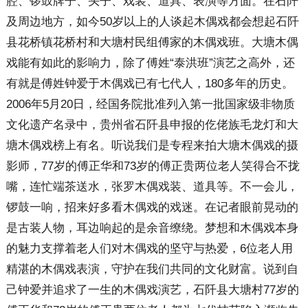
腔、锣鼓牌子、头子、戏装、道具、表演等方面。在石阡
及周边地方，如今50岁以上的人谈起木偶戏都会想起石阡
县花桥镇花桥村和大塘村民组傅家的木偶戏班。大塘木偶
戏能有如此的影响力，除了傅姓“泰洪班”演艺之高外，还
有就是傅姓钟爱于木偶戏已有七代人，180多年的历史。
2006年5月20日，经国务院批准列入第一批国家级非物质
文化遗产名录中，贵州省石阡县申报的仡佬族毛龙灯和大
塘木偶戏榜上有名。听说我们是专程来拍大塘木偶戏的摄
影师，77岁的傅正华和73岁的傅正贵两位老人笑得合不拢
嘴，连忙端茶送水，张罗木偶戏装、道具等。不一会儿，
锣鼓一响，招来好多看木偶戏的戏迷。在记者眼前晃动的
是古装人物，耳边响起的是余音缭绕。梦想和木偶戏本身
的魅力支撑着老人们对木偶戏的坚守与热爱，6位老人用
精湛的木偶戏表演，守护在我们共同的文化财富。说到自
己钟爱并追求了一生的木偶戏演艺，石阡县大塘村77岁的