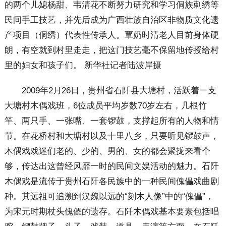
的两个儿媳杨甜、韦清花不断努力研究和学习侗族刺绣等
民间手工技艺，并先后成为广西壮族自治区非物质文化遗
产项目（侗绣）代表性传承人。覃奶时清老人目前身体硬
朗，有空就到村里走走，把这门技艺毫不保留地传授给村
里的妇女和孩子们。 新华社记者陆波岸摄
2009年2月26日，贵州省石阡县大塘村，活跃着一支
大塘村木偶戏班，6位成员平均岁数70岁左右，几根竹
竿、两只手、一张嘴、一套锣鼓，支撑起所有的人物和情
节。在花桥村和大塘村以及十里八乡，只要听见锣鼓声，
木偶戏戏迷们老的、少的、男的、女的都会聚拢来看个
够，传达出这曾经风靡一时的民间文娱活动的魅力。石阡
木偶戏是流传于贵州石阡各民族中的一种民间傀儡戏曲剧
种。其远祖可追溯到汉魏以远的“刻木人像”中的“傀儡”，
为宋元时期杖头傀儡的遗存。石阡木偶戏基本要素包括唱