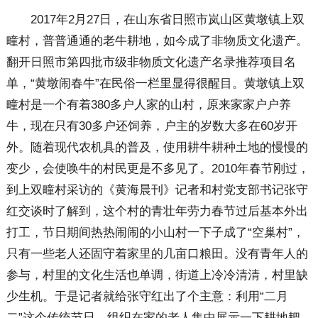
2017年2月27日，在山东省日照市岚山区黄墩镇上双
疃村，普普通通的老牛耕地，如今成了非物质文化遗产。
翻开日照市第四批市级非物质文化遗产名录推荐项目名
单，“黄墩闹春牛”在民俗一栏里显得很醒目。黄墩镇上双
疃村是一个有着380多户人家的山村，原来家家户户养
牛，现在只有30多户还饲养，户主的岁数大多在60岁开
外。随着现代农机具的普及，使用耕牛耕种土地的慢慢的
变少，会使唤牛的村民更是不多见了。2010年春节刚过，
到上双疃村采访的《黄海晨刊》记者和村党支部书记张守
红交谈时了解到，这个村的青壮年劳力春节过后基本外出
打工，节日期间热热闹闹的小山村一下子成了“空巢村”，
只有一些老人还固守着家里的几亩口粮田。没有青年人的
参与，村里的文化生活也单调，街道上冷冷清清，村里缺
少生机。于是记者就给张守红出了个主意：利用“二月
二”这个传统节日，组织在家的老人集中展示一下耕地耙