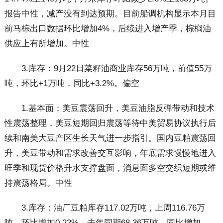
报告中性，减产没有到达预期。目前船调机构显示本月目
前马棕出口数据环比增加4%，后续进入增产季，棕榈油
供应上有所增加。中性
3.库存：9月22日菜籽油商业库存56万吨，前值55万
吨，环比+1万吨，同比+3.2%。偏空
1.基本面：美豆震荡回升，美豆油脂反弹带动和技术
性震荡整理，美豆短期回归震荡等待中美贸易协议执行后
续和南美大豆产区生长天气进一步指引。国内豆粕震荡回
升，美豆带动和需求改善交互影响，年底需求慢慢地进入
旺季和现货价格升水支撑盘面，消息面多空交织短期或维
持震荡格局。中性
3.库存：油厂豆粕库存117.02万吨，上周116.76万
吨，环比增加0.22%，去年同期68.36万吨，同比增加