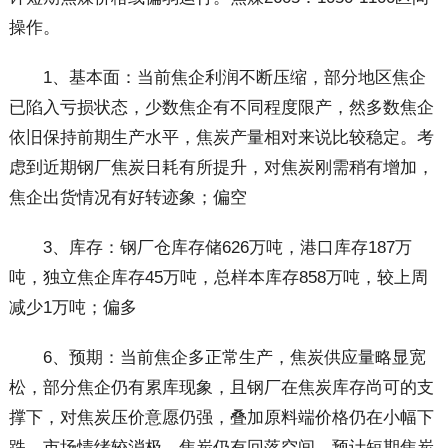
操作。
1、基本面：当前焦企利润不断压缩，部分地区焦企
已陷入亏损状态，少数焦企有不同程度限产，然多数焦企
依旧保持前期生产水平，焦炭产量相对来说比较稳定。考
虑到近期钢厂焦炭日耗有所提升，对焦炭刚需稍有增加，
焦企出货情况有好转迹象；偏空
3、库存：钢厂仓库存储626万吨，港口库存187万
吨，独立焦企库存45万吨，总样本库存858万吨，较上周
减少1万吨；偏多
6、预期：当前焦企多正常生产，焦炭供应量略显宽
松，部分焦企仍有累库现象，且钢厂在焦炭库存尚可的支
撑下，对焦炭压价意愿仍强，叠加原料端价格仍在小幅下
跌，市场情绪较消极，焦炭仍有回落空间，预计短期焦炭