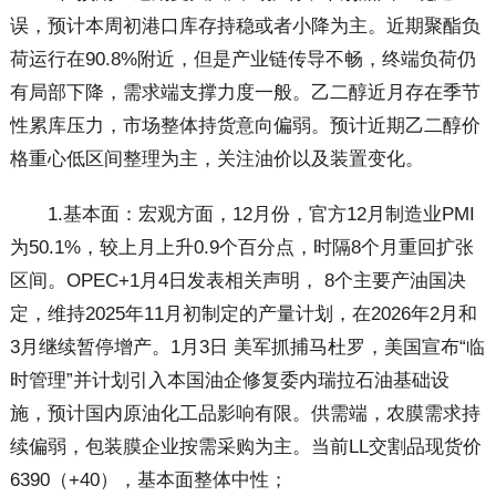
误，预计本周初港口库存持稳或者小降为主。近期聚酯负
荷运行在90.8%附近，但是产业链传导不畅，终端负荷仍
有局部下降，需求端支撑力度一般。乙二醇近月存在季节
性累库压力，市场整体持货意向偏弱。预计近期乙二醇价
格重心低区间整理为主，关注油价以及装置变化。
1.基本面：宏观方面，12月份，官方12月制造业PMI
为50.1%，较上月上升0.9个百分点，时隔8个月重回扩张
区间。OPEC+1月4日发表相关声明， 8个主要产油国决
定，维持2025年11月初制定的产量计划，在2026年2月和
3月继续暂停增产。1月3日 美军抓捕马杜罗，美国宣布“临
时管理”并计划引入本国油企修复委内瑞拉石油基础设
施，预计国内原油化工品影响有限。供需端，农膜需求持
续偏弱，包装膜企业按需采购为主。当前LL交割品现货价
6390（+40），基本面整体中性；