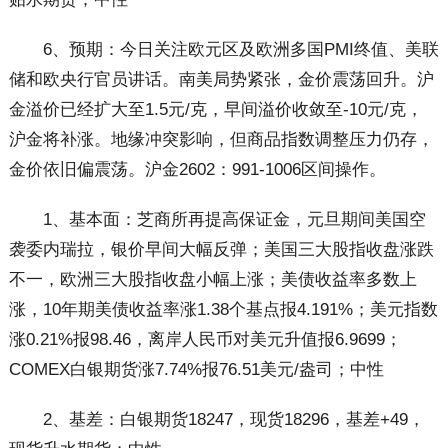
6、预期：今日关注欧元区及欧洲多国PMI终值、美联
储和欧央行官员讲话。南美局势紧张，金价震荡回升。沪
金溢价已经扩大至1.5元/克，早间溢价收敛至-10元/克，
沪金将补涨。地缘冲突影响，但商品指数调整压力仍存，
金价依旧偏震荡。沪金2602：991-1006区间操作。
1、基本面：芝商所再提高保证金，元旦期间美国空
袭委内瑞拉，银价早间大幅反弹；美国三大股指收盘涨跌
不一，欧洲三大股指收盘小幅上涨；美债收益率多数上
涨，10年期美债收益率涨1.38个基点报4.191%；美元指数
涨0.21%报98.46，离岸人民币对美元升值报6.9699；
COMEX白银期货涨7.74%报76.51美元/盎司；中性
2、基差：白银期货18247，现货18296，基差+49，