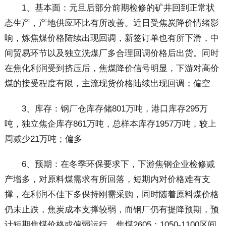
1、基本面：元旦后部分前期检修的矿井回到正常状
态生产，产地供应环比有所改善。近日受焦炭降价情绪影
响，炼焦煤价格陆续出现回调，新签订单也有所下滑，中
间贸易环节以及独立洗煤厂多合理回调价格后出货。同时
在焦化利润受到挤压后，焦煤降价信号明显，下游对高价
煤的接受程度有限，主流现货价格陆续出现回调；偏空
3、库存：钢厂仓库存储801万吨，港口库存295万
吨，独立焦企库存861万吨，总样本库存1957万吨，较上
周减少21万吨；偏多
6、预期：在冬季环保要求下，下游焦钢企业检修减
产增多，对原料煤需求有所回落，短期内对价格难有支
撑，在利润不佳下多保持刚需采购，同时随着原料煤价格
仍未止跌，焦炭成本支撑较弱，而钢厂仍有提降预期，预
计短期焦煤价格或偏弱运行。焦煤2605：1050-1100区间