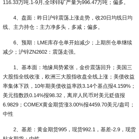
116.33万吨.1-9月,全球锌矿产量为996.47万吨；偏多。
4、盘面：昨日沪锌震荡上涨走势，收20日均线日均
线、主力持仓：主力净多头，多减；偏多。
6、预期：LME库存仓单开始减少；上期所仓单继续
减少；沪锌ZN2602：震荡走强。
1、基本面：地缘局势紧张，金价震荡回升；美国三
大股指全线收涨，欧洲三大股指收盘全线上涨；美债收益
率集体下跌，10年期美债收益率跌3.14个基点报4.159%；
美元指数跌0.14%报98.32，离岸人民币对美元贬值报
6.9829；COMEX黄金期货涨3.00%报4459.70美元/盎司；
中性
2、基差：黄金期货995，现货992.1，基差-2.9，现货
贴水期货；中性