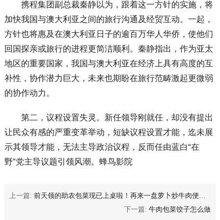
携程集团副总裁秦静以为，跟着这一方针的实施，将
加快我国与澳大利亚之间的旅行沟通及经贸互动。一起，
方针也将惠及在澳大利亚日子的逾百万华人华侨，使他们
回国探亲或旅行的进程更简洁顺利。秦静指出，作为亚太
地区的重要国家，我国与澳大利亚在经济上具有高度的互
补性，协作潜力巨大，未来也期盼在旅行范畴激起更微弱
的协作动力。
第二，议程设置失灵。新任领导刚就任，却没有提出
让民众有感的严重变革举动，短缺议程设置才能，迄未展
示其领导才能，无法主导政治议程，反而任由蓝白“在
野”党主导议题引领风潮。蜂鸟影院
上一篇:
前天领的助农包菜现已上桌啦！再来一盘萝卜炒牛肉便是我和孩子们的晚餐！简简单单又一餐！
下一篇:
牛肉包菜饺子怎么做