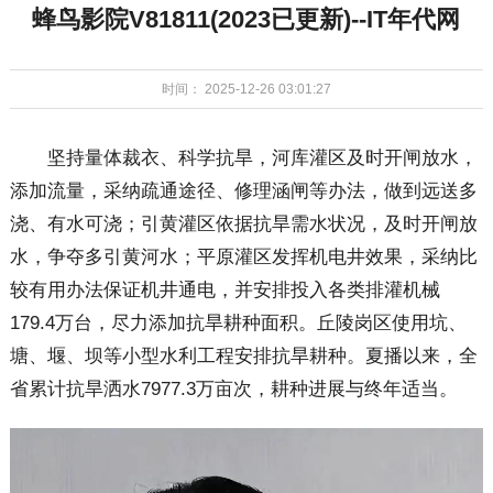
蜂鸟影院V81811(2023已更新)--IT年代网
时间： 2025-12-26 03:01:27
坚持量体裁衣、科学抗旱，河库灌区及时开闸放水，
添加流量，采纳疏通途径、修理涵闸等办法，做到远送多
浇、有水可浇；引黄灌区依据抗旱需水状况，及时开闸放
水，争夺多引黄河水；平原灌区发挥机电井效果，采纳比
较有用办法保证机井通电，并安排投入各类排灌机械
179.4万台，尽力添加抗旱耕种面积。丘陵岗区使用坑、
塘、堰、坝等小型水利工程安排抗旱耕种。夏播以来，全
省累计抗旱洒水7977.3万亩次，耕种进展与终年适当。